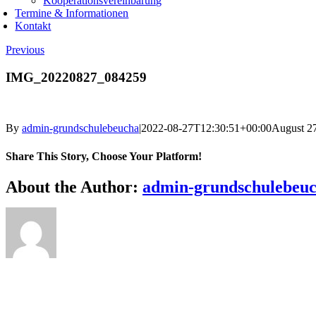
Kooperationsvereinbarung
Termine & Informationen
Kontakt
Previous
IMG_20220827_084259
By
admin-grundschulebeucha
|
2022-08-27T12:30:51+00:00
August 2
Share This Story, Choose Your Platform!
Facebook
X
Reddit
LinkedIn
WhatsApp
Telegram
Tumblr
Pinterest
Vk
Xing
Email
About the Author:
admin-grundschulebeu