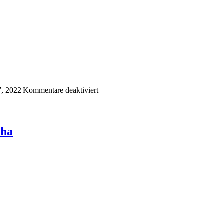
für
7, 2022
|
Kommentare deaktiviert
IMG_20220827_084259
cha