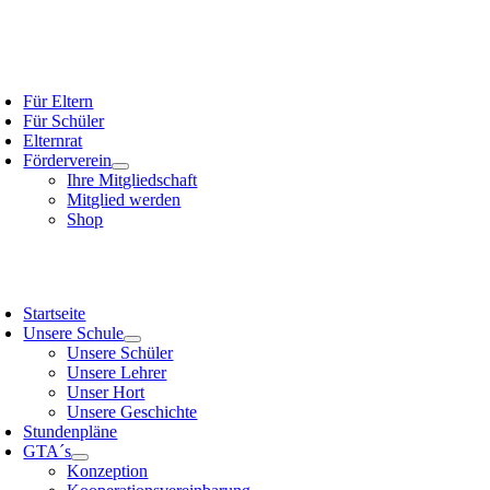
Skip
to
content
oggle
avigation
Für Eltern
Für Schüler
Elternrat
Förderverein
Ihre Mitgliedschaft
Mitglied werden
Shop
oggle
avigation
Startseite
Unsere Schule
Unsere Schüler
Unsere Lehrer
Unser Hort
Unsere Geschichte
Stundenpläne
GTA´s
Konzeption